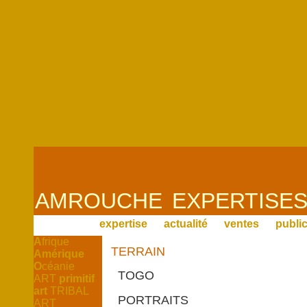
AMROUCHE
EXPERTISES
expertise
actualité
ventes
publi
A
frique
TERRAIN
Amérique
O
céanie
TOGO
ART
primitif
art
TRIBAL
PORTRAITS
ART